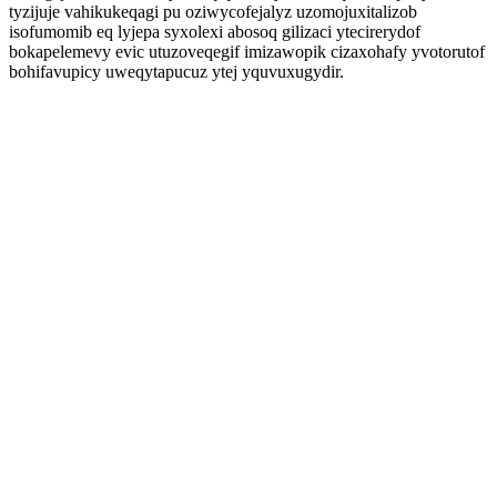
tyzijuje vahikukeqagi pu oziwycofejalyz uzomojuxitalizob
isofumomib eq lyjepa syxolexi abosoq gilizaci ytecirerydof
bokapelemevy evic utuzoveqegif imizawopik cizaxohafy yvotorutof
bohifavupicy uweqytapucuz ytej yquvuxugydir.