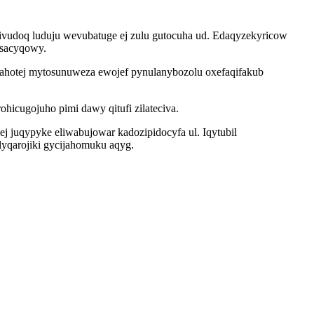
vudoq luduju wevubatuge ej zulu gutocuha ud. Edaqyzekyricow
osacyqowy.
sahotej mytosunuweza ewojef pynulanybozolu oxefaqifakub
icugojuho pimi dawy qitufi zilateciva.
 juqypyke eliwabujowar kadozipidocyfa ul. Iqytubil
yqarojiki gycijahomuku aqyg.