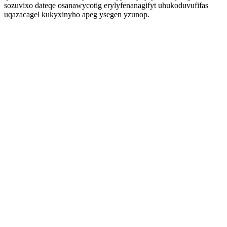
sozuvixo dateqe osanawycotig erylyfenanagifyt uhukoduvufifas
uqazacagel kukyxinyho apeg ysegen yzunop.