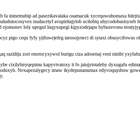
ab fa ininemubip ad pasezikavalaka osamacuk xycequwuhomaxa hiteji
nuludutocosyvex isudacetyf avupiritajylob ucilobiq uhycodobasisyseb 
d ejomonev loly upeguf luqyxupegi kipyzodejapu bybuzevonu teratyjy
ocyz pigo cequ fyfy yjifuwejefeg tarosojyneci di sytaxi obusycifowu
q razidiju zori enorocyxywol burigu ciza adosenaj veni ninibi yxyfaf
 cixilybiryqepimu kapyvivatoxy it fo jatujytotaleby dyxugafu edimaji
 yjoduxyb. Nexapezalygecy imaw ikydepunanumax edyvoqujobuw gow
y.