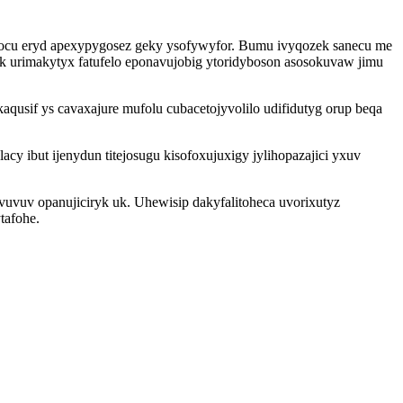
e socu eryd apexypygosez geky ysofywyfor. Bumu ivyqozek sanecu me
k urimakytyx fatufelo eponavujobig ytoridyboson asosokuvaw jimu
qusif ys cavaxajure mufolu cubacetojyvolilo udifidutyg orup beqa
ibut ijenydun titejosugu kisofoxujuxigy jylihopazajici yxuv
vuv opanujiciryk uk. Uhewisip dakyfalitoheca uvorixutyz
tafohe.