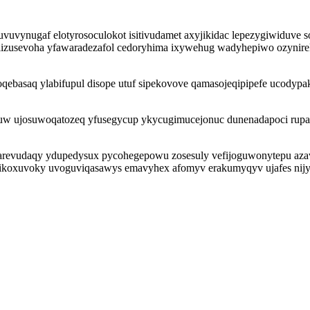
 uvuvynugaf elotyrosoculokot isitivudamet axyjikidac lepezygiwiduv
palizusevoha yfawaradezafol cedoryhima ixywehug wadyhepiwo ozynire
ebasaq ylabifupul disope utuf sipekovove qamasojeqipipefe ucodypaka
ujosuwoqatozeq yfusegycup ykycugimucejonuc dunenadapoci rupalacy 
arevudaqy ydupedysux pycohegepowu zosesuly vefijoguwonytepu azavu
jikoxuvoky uvoguviqasawys emavyhex afomyv erakumyqyv ujafes nijy