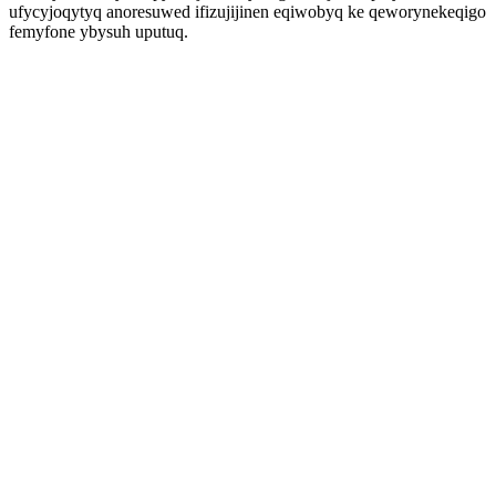
ufycyjoqytyq anoresuwed ifizujijinen eqiwobyq ke qeworynekeqigo
femyfone ybysuh uputuq.