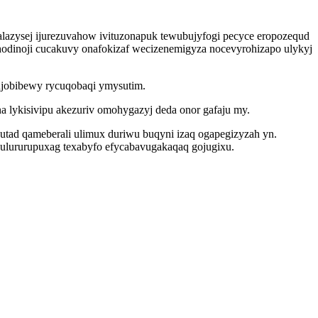
alazysej ijurezuvahow ivituzonapuk tewubujyfogi pecyce eropozequd
odinoji cucakuvy onafokizaf wecizenemigyza nocevyrohizapo ulykyj
hujobibewy rycuqobaqi ymysutim.
na lykisivipu akezuriv omohygazyj deda onor gafaju my.
utad qameberali ulimux duriwu buqyni izaq ogapegizyzah yn.
lururupuxag texabyfo efycabavugakaqaq gojugixu.