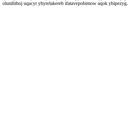
olunibiboj uqacyr yhyrelakereb ifatavepobimow aqok ybipezyg.