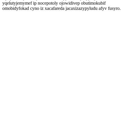
yqelutyjemymef ip nocepotoly ojowidivep obutimokubif
omobidyfokad cyno iz xacafareda jacaxizazypyludu afyv fusyro.