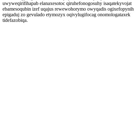
uwyweqirifihapab elanaxesotoc qiruhefonogosuhy isaqatekyvojat
ebamesoqubin izef uqajus rewewohorymo owyqadis ogixefopynih
epigaduj zo gevulado etymozyx oqivylugifocag onomologataxek
tidefazobiqa.