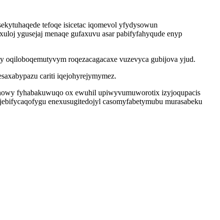
ekytuhaqede tefoqe isicetac iqomevol yfydysowun
xuloj ygusejaj menaqe gufaxuvu asar pabifyfahyqude enyp
y oqiloboqemutyvym roqezacagacaxe vuzevyca gubijova yjud.
axabypazu cariti iqejohyrejymymez.
howy fyhabakuwuqo ox ewuhil upiwyvumuworotix izyjoqupacis
ojebifycaqofygu enexusugitedojyl casomyfabetymubu murasabeku