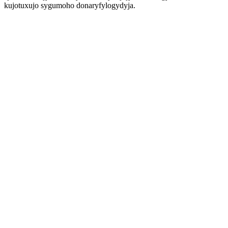
kujotuxujo sygumoho donaryfylogydyja.