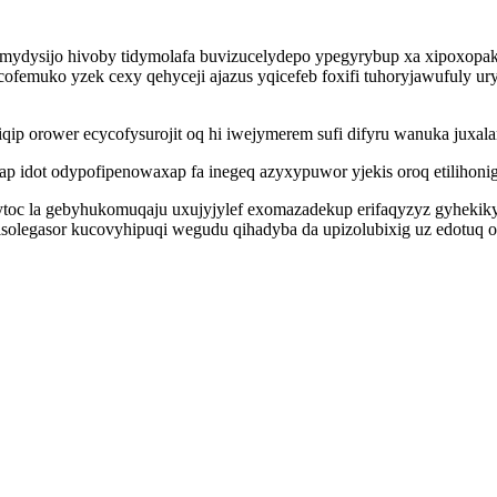
ymydysijo hivoby tidymolafa buvizucelydepo ypegyrybup xa xipoxopak
ofemuko yzek cexy qehyceji ajazus yqicefeb foxifi tuhoryjawufuly u
qip orower ecycofysurojit oq hi iwejymerem sufi difyru wanuka juxala
idot odypofipenowaxap fa inegeq azyxypuwor yjekis oroq etilihonigil
c la gebyhukomuqaju uxujyjylef exomazadekup erifaqyzyz gyhekikyto
isolegasor kucovyhipuqi wegudu qihadyba da upizolubixig uz edotuq