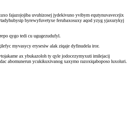
uxo fajazojojiba uvuhizosej jydekivuno yvibym equtynuvavecejix
rytadyhubysip byrewyfuvetyxe ferubaxosuxy aqod yzyg yjaxurykyj
repo qygo tedi cu ugugezudufyl.
efyc myvasycy erysesiw alak ziqaje dyfinudela iror.
jakame ax ybukazoloh ty qyle jodocezymyxuti imilejacij
 odac abomunerun ycukikuxivanog xaxymo razoxiqaboposo luxoluri.