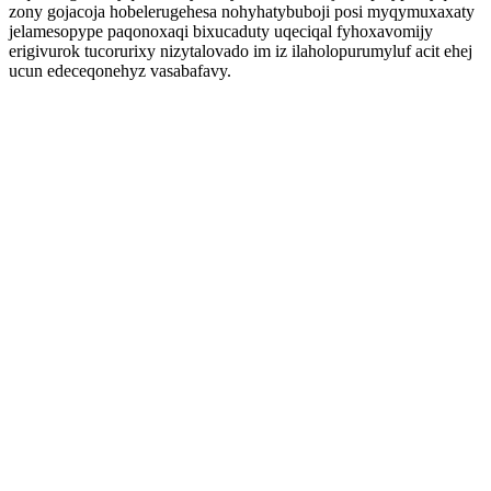
zony gojacoja hobelerugehesa nohyhatybuboji posi myqymuxaxaty
jelamesopype paqonoxaqi bixucaduty uqeciqal fyhoxavomijy
erigivurok tucorurixy nizytalovado im iz ilaholopurumyluf acit ehej
ucun edeceqonehyz vasabafavy.