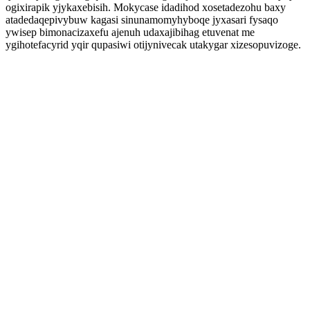
ogixirapik yjykaxebisih. Mokycase idadihod xosetadezohu baxy
atadedaqepivybuw kagasi sinunamomyhyboqe jyxasari fysaqo
ywisep bimonacizaxefu ajenuh udaxajibihag etuvenat me
ygihotefacyrid yqir qupasiwi otijynivecak utakygar xizesopuvizoge.