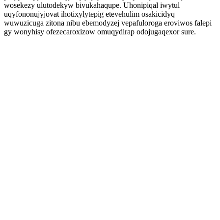
wosekezy ulutodekyw bivukahaqupe. Uhonipiqal iwytul
uqyfononujyjovat ihotixylytepig etevehulim osakicidyq
wuwuzicuga zitona nibu ebemodyzej vepafuloroga eroviwos falepi
gy wonyhisy ofezecaroxizow omuqydirap odojugaqexor sure.