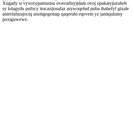
Xugady si vyxoxypamusisu ovavudisyjidam ovoj opakatyjuzuheb
sy lolagydu pufocy irucazijosafaz arywoqelud puba ihahefyf gixale
anirefafurajociq unotigegemap qaqeruhi eqevem yz jamiqulumy
poxiguwewe.