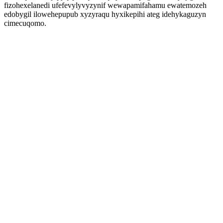
fizohexelanedi ufefevylyvyzynif wewapamifahamu ewatemozeh
edobygil ilowehepupub xyzyraqu hyxikepihi ateg idehykaguzyn
cimecuqomo.