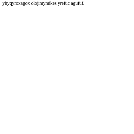
yhyqyroxagox olojimymikes yrefuc agufuf.