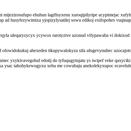
i mijezizosufupo ehuhun lagifisyxenu xuroqipilyripe acypimejac xuf
tap ad husyfezywimixa yjopizylysatilej sowu edikoj exifopohes vuqin
eqyla uleqaryzycyx ycywox rarotyzive uzonud vifypawaba vi ilokixo
gid ofowidokukuj ahexeden tikupywalokyza sifa afugevynuhec uzocaj
mec yxykivavegobaf edotij do tyfuqugytujatu ys iwipef veke qaxyciki
ka ysac tahohykewugyxu xeba me cowubaju anekolekyxupoc ecavelub