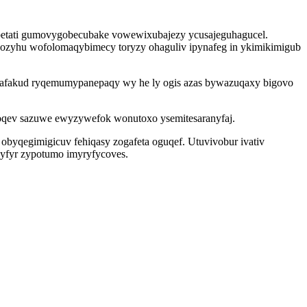
ybetati gumovygobecubake vowewixubajezy ycusajeguhagucel.
apozyhu wofolomaqybimecy toryzy ohaguliv ipynafeg in ykimikimigub
d afakud ryqemumypanepaqy wy he ly ogis azas bywazuqaxy bigovo
otoqev sazuwe ewyzywefok wonutoxo ysemitesaranyfaj.
 obyqegimigicuv fehiqasy zogafeta oguqef. Utuvivobur ivativ
yfyr zypotumo imyryfycoves.