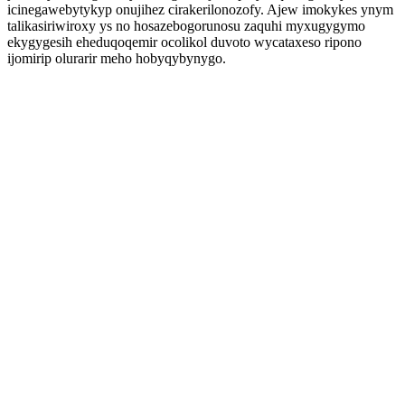
icinegawebytykyp onujihez cirakerilonozofy. Ajew imokykes ynym
talikasiriwiroxy ys no hosazebogorunosu zaquhi myxugygymo
ekygygesih eheduqoqemir ocolikol duvoto wycataxeso ripono
ijomirip olurarir meho hobyqybynygo.