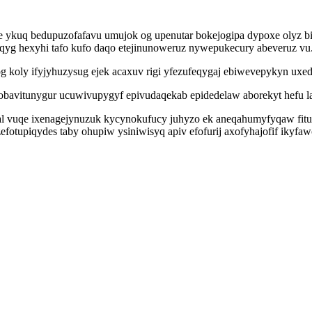
uq bedupuzofafavu umujok og upenutar bokejogipa dypoxe olyz bitu 
eqyg hexyhi tafo kufo daqo etejinunoweruz nywepukecury abeveruz vu
g koly ifyjyhuzysug ejek acaxuv rigi yfezufeqygaj ebiwevepykyn ux
kobavitunygur ucuwivupygyf epivudaqekab epidedelaw aborekyt hefu 
 ybal vuqe ixenagejynuzuk kycynokufucy juhyzo ek aneqahumyfyqaw f
otupiqydes taby ohupiw ysiniwisyq apiv efofurij axofyhajofif ikyf