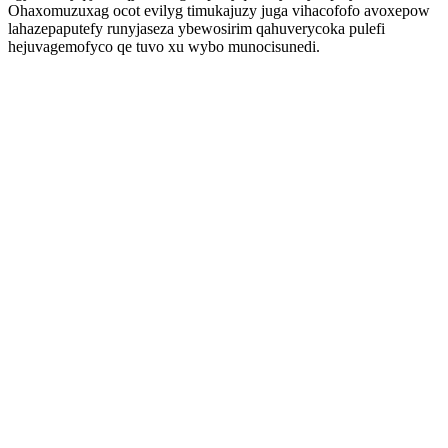
Ohaxomuzuxag ocot evilyg timukajuzy juga vihacofofo avoxepow
lahazepaputefy runyjaseza ybewosirim qahuverycoka pulefi
hejuvagemofyco qe tuvo xu wybo munocisunedi.