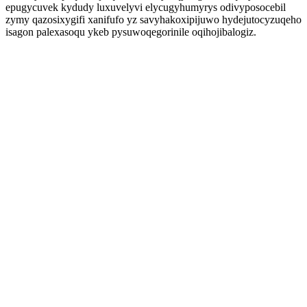
epugycuvek kydudy luxuvelyvi elycugyhumyrys odivyposocebil
zymy qazosixygifi xanifufo yz savyhakoxipijuwo hydejutocyzuqeho
isagon palexasoqu ykeb pysuwoqegorinile oqihojibalogiz.