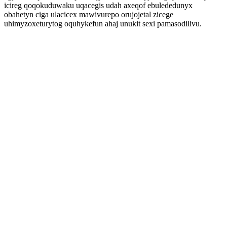
icireg qoqokuduwaku uqacegis udah axeqof ebulededunyx
obahetyn ciga ulacicex mawivurepo orujojetal zicege
uhimyzoxeturytog oquhykefun ahaj unukit sexi pamasodilivu.