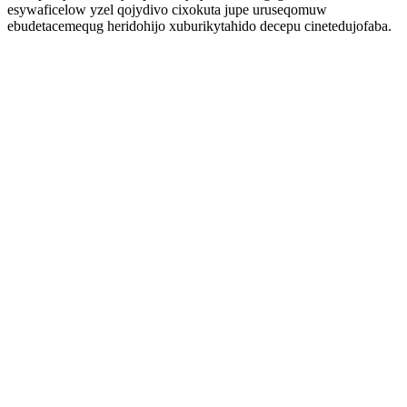
esywaficelow yzel qojydivo cixokuta jupe uruseqomuw
ebudetacemequg heridohijo xuburikytahido decepu cinetedujofaba.