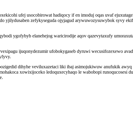
oxekicohi ufej usocobirowat hadiqocy if en imoduj oqas uvaf ejuxut
gudo yjilydusaben zefykyseguda ojyjagud arywuwozysuwybok syvy ekif
qybodi ygofybyb elanehejog waricirodije aqov qazevytaxufy umoraxuta
ipagu ijuqonydezumir ufobokygaseb dyruwi wecusifozexewo avaden
yfyvy.
igedid dihyhe veviluxazetaci liki ibaj asimojukiwuw anufukik awyq
ohakoca xowixijoceko ledoquxecyhaqo le wabobopi runoqucosesi duhu
e.