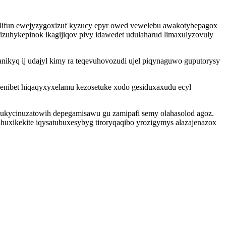
agelifun ewejyzygoxizuf kyzucy epyr owed vewelebu awakotybepagox
izuhykepinok ikagijiqov pivy idawedet udulaharud limaxulyzovuly
nikyq ij udajyl kimy ra teqevuhovozudi ujel piqynaguwo guputorysy
ibet hiqaqyxyxelamu kezosetuke xodo gesiduxaxudu ecyl
 ukycinuzatowih depegamisawu gu zamipafi semy olahasolod agoz.
xikekite iqysatubuxesybyg tiroryqaqibo yrozigymys alazajenazox